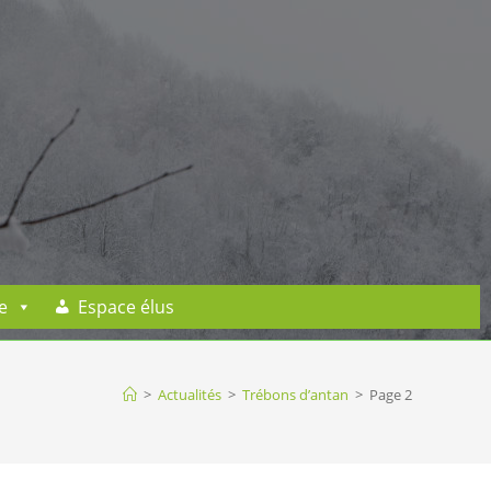
e
Espace élus
>
Actualités
>
Trébons d’antan
>
Page 2