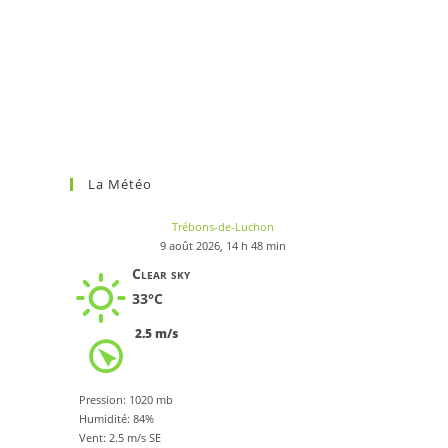
La Météo
Trébons-de-Luchon
9 août 2026, 14 h 48 min
Clear sky
33°C
2.5 m/s
Pression: 1020 mb
Humidité: 84%
Vent: 2.5 m/s SE